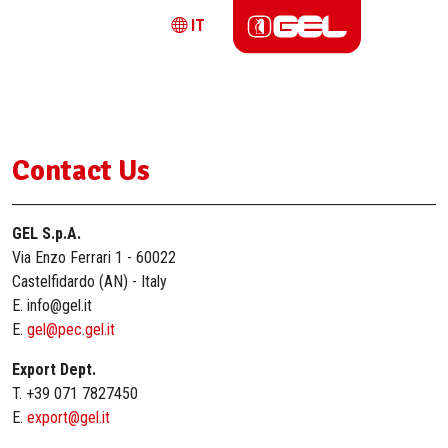
IT
Contact Us
GEL S.p.A.
Via Enzo Ferrari 1 - 60022
Castelfidardo (AN) - Italy
E. info@gel.it
E.
gel@pec.gel.it
Export Dept.
T. +39 071 7827450
E.
export@gel.it