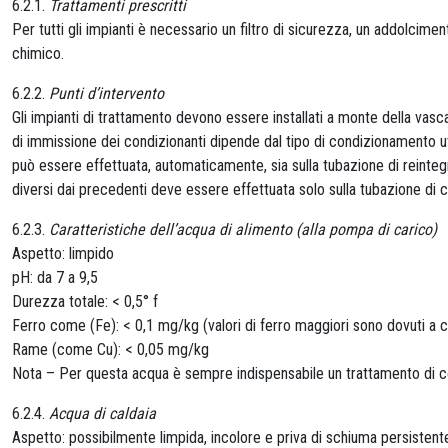
6.2.1.
Trattamenti prescritti
Per tutti gli impianti è necessario un filtro di sicurezza, un addolcime
chimico.
6.2.2.
Punti d’intervento
Gli impianti di trattamento devono essere installati a monte della vasc
di immissione dei condizionanti dipende dal tipo di condizionamento ut
può essere effettuata, automaticamente, sia sulla tubazione di reintegro
diversi dai precedenti deve essere effettuata solo sulla tubazione di
6.2.3.
Caratteristiche dell’acqua di alimento (alla pompa di carico)
Aspetto: limpido
pH: da 7 a 9,5
Durezza totale: < 0,5° f
Ferro come (Fe): < 0,1 mg/kg (valori di ferro maggiori sono dovuti a 
Rame (come Cu): < 0,05 mg/kg
Nota – Per questa acqua è sempre indispensabile un trattamento di c
6.2.4.
Acqua di caldaia
Aspetto: possibilmente limpida, incolore e priva di schiuma persistent