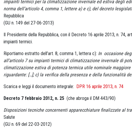
impainti termici per la climatizzazione invernale ed estiva degli edif
norma dell’articolo 4, comma 1, lettere a) e c), del decreto lesgisl
Repubblica
(GU n. 149 del 27-06-2013)
Il Presidente della Repubblica, con il Decreto 16 aprile 2013, n. 74, art
impianti termici.
Riportiamo estratto dell’art. 8, comma 1, lettera c):
In occasione degl
all’articolo 7 su impianti termici di
climatizzazione invernale di po
climatizzazione estiva di potenza
termica utile nominale maggiore d
riguardante: […];
c) la verifica della presenza e della funzionalità de
Scarica e leggi il documento integrale:
DPR 16 aprile 2013, n. 74
Decreto 7 febbraio 2012, n. 25
(che abroga il DM 443/90)
Disposizioni tecniche concernenti apparecchiature finalizzate al 
Salute
(GU n. 69 del 22-03-2012)