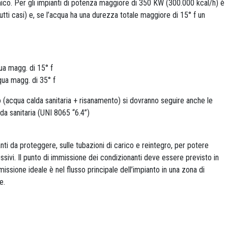
ico. Per gli impianti di potenza maggiore di 350 KW (300.000 kcal/h) è
tutti casi) e, se l’acqua ha una durezza totale maggiore di 15° f un
ua magg. di 15° f
qua magg. di 35° f
to (acqua calda sanitaria + risanamento) si dovranno seguire anche le
da sanitaria (UNI 8065 “6.4”)
nti da proteggere, sulle tubazioni di carico e reintegro, per potere
ssivi. Il punto di immissione dei condizionanti deve essere previsto in
missione ideale è nel flusso principale dell’impianto in una zona di
e.