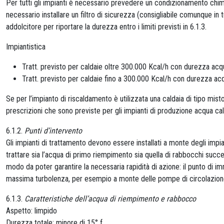
Per tutti gli impianti è necessario prevedere un condizionamento chim
necessario installare un filtro di sicurezza (consigliabile comunque in 
addolcitore per riportare la durezza entro i limiti previsti in 6.1.3.
Impiantistica
Tratt. previsto per caldaie oltre 300.000 Kcal/h con durezza acq
Tratt. previsto per caldaie fino a 300.000 Kcal/h con durezza ac
Se per l’impianto di riscaldamento è utilizzata una caldaia di tipo mis
prescrizioni che sono previste per gli impianti di produzione acqua cal
6.1.2.
Punti d’intervento
Gli impianti di trattamento devono essere installati a monte degli impia
trattare sia l’acqua di primo riempimento sia quella di rabbocchi succe
modo da poter garantire la necessaria rapidità di azione: il punto di im
massima turbolenza, per esempio a monte delle pompe di circolazion
6.1.3.
Caratteristiche dell’acqua di riempimento e rabbocco
Aspetto: limpido
Durezza totale: minore di 15° f