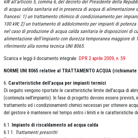
kW all’articolo 5, comma 6, del decreto del Presidente della Repubbl
di acqua calda sanitaria ed in presenza di acqua di alimentazione
francesi: 1) un trattamento chimico di condizionamento per impian
100 kW; 2) un trattamento di addolcimento per impianti di potenza
nel caso di produzione di acqua calda sanitaria le disposizioni di cu
alimentazione dell’impianto con durezza temporanea maggiore di 15 
riferimento alla norma tecnica UNI 8065.
Scarica e leggi il documento integrale:
DPR 2 aprile 2009, n. 59
NORME UNI 8065 relative al TRATTAMENTO ACQUA (richiamate dal
6.
Caratteristiche dell’acqua per impianti termici
Di seguito vengono riportate le caratteristiche limite dell’acqua di a
(contenuta nell’impianto). In fase di progetto devono essere previsti, in 
trattamento ed i condizionamenti chimici necessari per ottenere acqua c
del gestore è mantenere nel tempo entro i limiti e le caratteristiche de
6.1.
Impianto di riscaldamento ad acqua calda
6.1.1.
Trattamenti prescritti