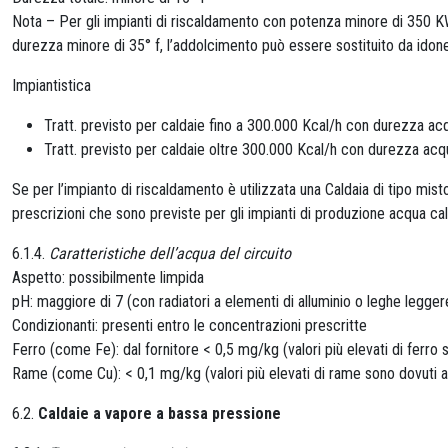
Nota – Per gli impianti di riscaldamento con potenza minore di 350 K
durezza minore di 35° f, l’addolcimento può essere sostituito da ido
Impiantistica
Tratt. previsto per caldaie fino a 300.000 Kcal/h con durezza ac
Tratt. previsto per caldaie oltre 300.000 Kcal/h con durezza acq
Se per l’impianto di riscaldamento è utilizzata una Caldaia di tipo mis
prescrizioni che sono previste per gli impianti di produzione acqua cal
6.1.4.
Caratteristiche dell’acqua del circuito
Aspetto: possibilmente limpida
pH: maggiore di 7 (con radiatori a elementi di alluminio o leghe legge
Condizionanti: presenti entro le concentrazioni prescritte
Ferro (come Fe): dal fornitore < 0,5 mg/kg (valori più elevati di ferro
Rame (come Cu): < 0,1 mg/kg (valori più elevati di rame sono dovuti a
6.2.
Caldaie a vapore a bassa pressione