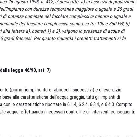
ica 26 agosto 1993, n. 412, e’ prescritto: a) in assenza di produzione
 dell’impianto con durezza temporanea maggiore o uguale a 25 gradi
ti di potenza nominale del focolare complessiva minore o uguale a
 nominale del focolare complessiva compresa tra 100 e 350 kW; b)
i alla lettera a), numeri 1) e 2), valgono in presenza di acqua di
gradi francesi. Per quanto riguarda i predetti trattamenti si fa
la legge 46/90, art. 7)
limento (primo riempimento e rabbocchi successivi) e di esercizio
base alle caratteristiche dell’acqua greggia, tutti gli impianti di
on le caratteristiche riportate in 6.1.4, 6.2.4, 6.3.4, e 6.4.3. Compito
lle acque, effettuando i necessari controlli e gli interventi conseguenti.