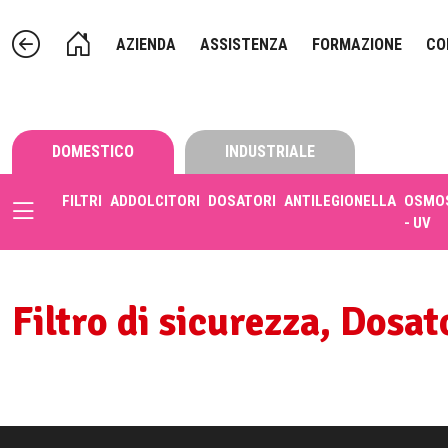
AZIENDA
ASSISTENZA
FORMAZIONE
CO
DOMESTICO
INDUSTRIALE
FILTRI
ADDOLCITORI
DOSATORI
ANTILEGIONELLA
OSMOS
- UV
Filtro di sicurezza, Dosa