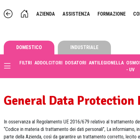
AZIENDA
ASSISTENZA
FORMAZIONE
CO
DOMESTICO
INDUSTRIALE
FILTRI
ADDOLCITORI
DOSATORI
ANTILEGIONELLA
OSMOS
- UV
General Data Protection
In osservanza al Regolamento UE 2016/679 relativo al trattamento dei da
“Codice in materia di trattamento dei dati personali”, La informiamo, in 
parte della Azienda, così da garantire un trattamento corretto, lecito e t